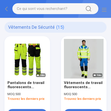
Vêtements De Sécurité
(15)
Pantalons de travail
Vêtements de travail
fluorescents
fluorescents
résistants aux
résistants aux
MOQ:
500
MOQ:
500
flammes
flammes
Trouvez les derniers prix
Trouvez les derniers prix
personnalisés
Colorblock Durable
Respirant