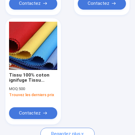
Contactez
Contactez
Tissu 100% coton
ignifuge Tissu
résistant au feu
MOQ:
500
16*12 Tissu à tige
Trouvez les derniers prix
personnalisé
Contactez
Regardez plus