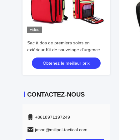
vidéo
Sac à dos de premiers soins en
extérieur Kit de sauvetage d'urgence
Anti-tremblement de terre sac
Obtenez le meilleur prix
d'urgence d'inondation Grande
capacité
CONTACTEZ-NOUS
+8618971197249
jason@milipol-tactical.com