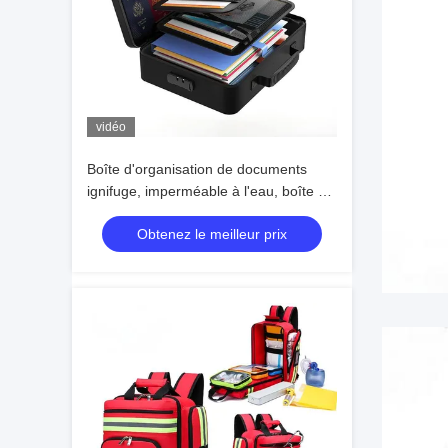
vidéo
Boîte d'organisation de documents
ignifuge, imperméable à l'eau, boîte de
stockage de fichiers de grande
Obtenez le meilleur prix
capacité avec certificat de verrouillage
et porte-billons, sac de document
résistant à l'humidité pour le bureau