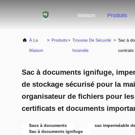
Maison
Produits
À La
>
Produits
>
Trousse De Sécurité
>
Sac à do
Maison
Incendie
contrats
Sac à documents ignifuge, imper
de stockage sécurisé pour la mai
organisateur de fichiers pour le
certificats et documents importa
Sacs à documents
sac imperméable d
Sac à documents ignifuge