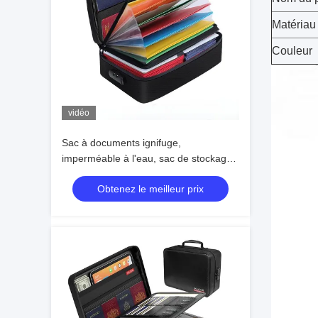
Matériau
Couleur
vidéo
Sac à documents ignifuge,
imperméable à l'eau, sac de stockage
sécurisé pour la maison et le bureau,
Obtenez le meilleur prix
organisateur de fichiers pour les
contrats en espèces, certificats et
documents importants