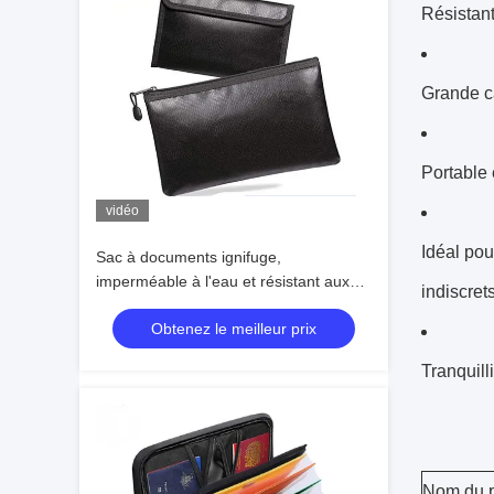
Résistant
Grande ca
Portable 
vidéo
Idéal pou
Sac à documents ignifuge,
imperméable à l'eau et résistant aux
indiscrets
températures élevées, sac de
Obtenez le meilleur prix
rangement pour fichiers A4 pour les
entreprises et les ménages, étanche à
Tranquilli
l'humidité et fermeture à glissière
Nom du p