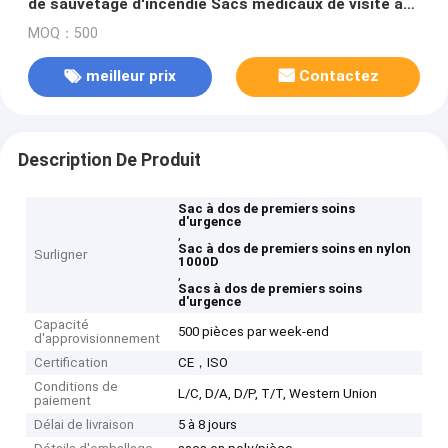
de sauvetage d'incendie Sacs médicaux de visite à
domicile Kit de 1000D Nylon
MOQ：500
meilleur prix
Contactez
Description De Produit
Sac à dos de premiers soins
d'urgence
,
Sac à dos de premiers soins en nylon
Surligner
1000D
,
Sacs à dos de premiers soins
d'urgence
Capacité
500 pièces par week-end
d'approvisionnement
Certification
CE，ISO
Conditions de
L/C, D/A, D/P, T/T, Western Union
paiement
Délai de livraison
5 à 8 jours