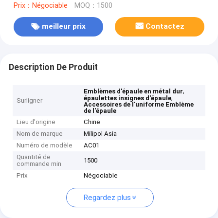
Prix：Négociable
MOQ：1500
meilleur prix
Contactez
Description De Produit
,
Emblèmes d'épaule en métal dur
,
épaulettes insignes d'épaule
Surligner
Accessoires de l'uniforme Emblème
de l'épaule
Lieu d'origine
Chine
Nom de marque
Milipol Asia
Numéro de modèle
AC01
Quantité de
1500
commande min
Prix
Négociable
Regardez plus