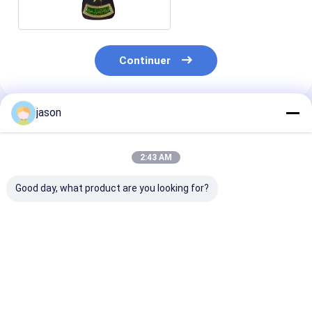
Continuer
jason
Produits Recommandés
2:43 AM
Good day, what product are you looking for?
Filament de Kevlar de
Fil de couture
Fil de couture
DuPont en fils pliés
étanche pour les
résistant au feu
torsadés 400D/3
parapluies, les
d'aramide Fil
Noir Résistant au feu
imperméables, les
ignifuge à hau
Rétardant à la
tentes extérieures,
résistance Po
Meilleur prix
Meilleur prix
Meilleur p
flamme Fil de
les tuyaux d'
chaussures de