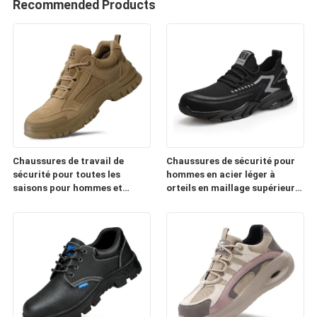
Recommended Products
Chaussures de travail de
Chaussures de sécurité pour
sécurité pour toutes les
hommes en acier léger à
saisons pour hommes et
orteils en maillage supérieur
femmes 10KV isolant
de semelle en PU respirante
électrique en acier pour les
anti-statique résistante aux
orteils anti-ponture anti-
ponctions coussin d'air
écrasement
Chaussures de travail