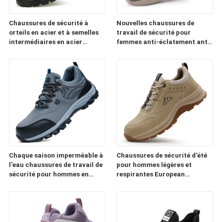
Chaussures de sécurité à
Nouvelles chaussures de
orteils en acier et à semelles
travail de sécurité pour
intermédiaires en acier
femmes anti-éclatement anti-
résistantes aux percements
punction légères confortables
résistantes aux frappes
pour toutes les saisons
durables en cuir de vache
résistantes à la chaleur
douces résistantes au
glissement chaussures de
travail confortables
Chaque saison imperméable à
Chaussures de sécurité d'été
l'eau chaussures de travail de
pour hommes légères et
sécurité pour hommes en
respirantes European
acier orteil anti-éclatement
Standard Steel Toe Anti-
anti-puncture protection de
Smash Anti-Punchure Soles
plaque d'acier pour chantier
extérieures en caoutchouc et
de construction
en plastique chaussures de
travail confortables