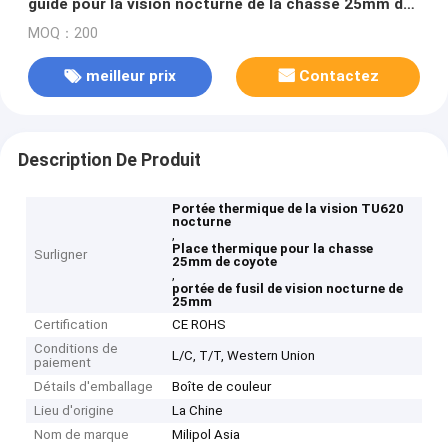
guide pour la vision nocturne de la chasse 25mm de
coyote
MOQ：200
meilleur prix
Contactez
Description De Produit
Portée thermique de la vision TU620
nocturne
,
Place thermique pour la chasse
Surligner
25mm de coyote
,
portée de fusil de vision nocturne de
25mm
Certification
CE ROHS
Conditions de
L/C, T/T, Western Union
paiement
Détails d'emballage
Boîte de couleur
Lieu d'origine
La Chine
Nom de marque
Milipol Asia