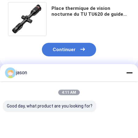
Place thermique de vision
nocturne du TU TU620 de guide
pour la vision nocturne de la
chasse 25mm de coyote
Continuer
jason
Produits Recommandés
4:11 AM
Good day, what product are you looking for?
Kit militaire de
Participation en
Cantine militai