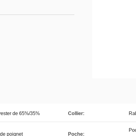
yester de 65%/35%
Collier:
Rab
Poc
 de poignet
Poche: