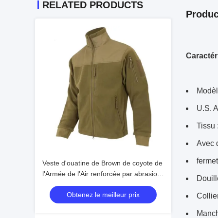
RELATED PRODUCTS
Produc
Caractér
Modèl
U.S. 
Tissu
Avec 
ferme
Veste d'ouatine de Brown de coyote de
l'Armée de l'Air renforcée par abrasion
Douill
avec Mesh Lining Military Garments
Obtenez le meilleur prix
Collie
Manch