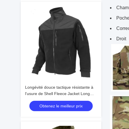
Champ
Poches
Correc
Droit
Longévité douce tactique résistante à
l'usure de Shell Fleece Jacket Long
Lasting
Obtenez le meilleur prix