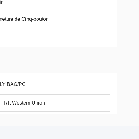
in
meture de Cinq-bouton
LY BAG/PC
, T/T, Western Union